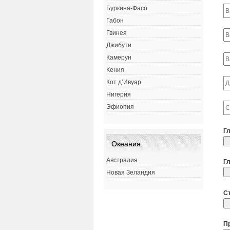
Буркина-Фасо
Габон
Гвинея
Джибути
Камерун
Кения
Кот д’Ивуар
Нигерия
Эфиопия
Г
Океания:
Австралия
Г
Новая Зеландия
С
П