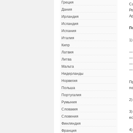
Греция
Са
Дания
Ро
Ар
Ирландия
Исландия
П
Испания
Италия
1)
Кипр
—
Латвия
—
Литва
—
Мальта
— 
Нидерланды
Норвегия
Пр
по
Польша
Португалия
2)
Румыния
Словакия
3)
Словения
ес
Финляндия
4)
Франция