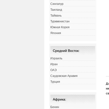
Сингапур
Таиланд
Тайвань
Туркменистан
Южная Корея
Япония
Средний Восток:
Израиль
Иран
ОАЭ
Саудовская Аравия
Турция
Д
ни
св
Африка:
Бенин