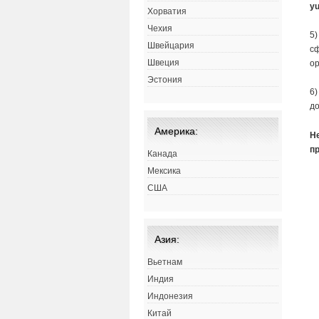
yu
Хорватия
Чехия
5)
Швейцария
сф
Швеция
ор
Эстония
6)
до
Америка:
Н
п
Канада
Мексика
США
Азия:
Вьетнам
Индия
Индонезия
Китай