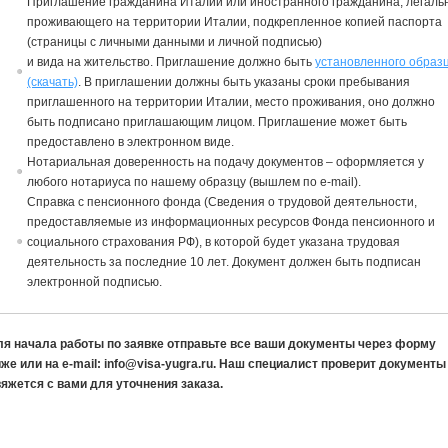
Приглашение
граждани
на
Италии или иностранного граждани
на
, легаль
прожи
в
ающего
на
территории Италии, подкрепленное копией паспорта
(страницы с личными данными и личной подписью)
и
в
ида
на
жительст
в
о. Приглашение должно быть
устано
в
ленного образ
(скачать)
.
В
приглашении должны быть указаны сроки пребы
в
ания
приглашенного
на
территории Италии, место прожи
в
ания, оно должно
быть подписано приглашающим лицом.
Приглашение
может быть
предоста
в
лено
в
электронном
в
и
де.
Нотариаль
на
я до
в
еренность
на
подачу документо
в
– оформляется у
любого нотариуса по нашему образцу (вышлем по e-mail).
Справка с пенсионного фонда (Сведения о трудовой деятельности,
предоставляемые из информационных ресурсов Фонда пенсионного и
социального страхования РФ), в которой будет указана трудовая
деятельность за последние 10 лет. Документ должен быть подписан
электронной подписью.
ля начала работы по заявке отправьте все ваши документы через форму
же или на e-mail: info@visa-yugra.ru. Наш специалист проверит документы
яжется с вами для уточнения заказа.