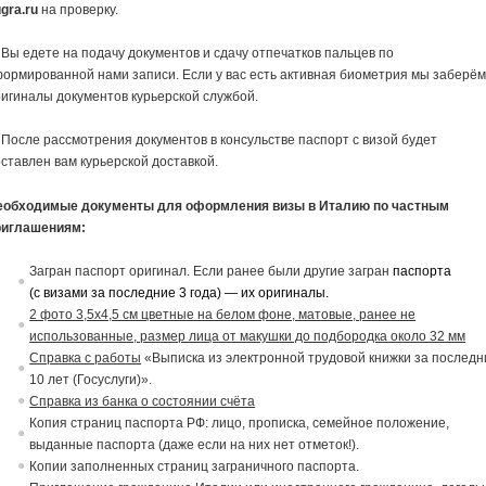
gra.ru
на проверку.
 Вы едете на подачу документов и сдачу отпечатков пальцев по
ормированной нами записи. Если у вас есть активная биометрия мы заберё
игиналы документов курьерской службой.
 После рассмотрения документов в консульстве паспорт с визой будет
ставлен вам курьерской доставкой.
еобходимые документы для оформления визы в Италию по частным
риглашениям:
Загран паспорт оригинал. Если ранее были другие загран
паспорта
(с
в
изами за последние 3 года) — их ориги
на
лы.
2 фото 3,5х4,5 см цветные на белом фоне, матовые, ранее не
использованные, размер лица от макушки до подбородка около 32 мм
Справка с работы
«Выписка из электронной трудовой книжки за последн
10 лет (Госуслуги)».
Справка из банка о состоянии счёта
Копия страниц паспорта РФ: лицо, прописка, семейное положение,
выданные паспорта (даже если на них нет отметок!).
Копии заполненных страниц заграничного паспорта.