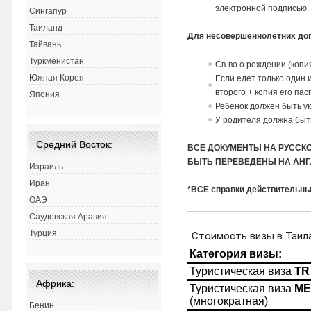
электронной подписью.
Сингапур
Таиланд
Для несовершеннолетних до
Тайвань
Туркменистан
Св-во о рождении (копи
Южная Корея
Если едет только один 
второго + копия его па
Япония
Ребёнок должен быть ук
У родителя должна быть
Средний Восток:
ВСЕ ДОКУМЕНТЫ НА РУССК
БЫТЬ ПЕРЕВЕДЕНЫ НА АНГ
Израиль
Иран
*ВСЕ справки действительны
ОАЭ
Саудовская Аравия
Турция
Африка:
Бенин