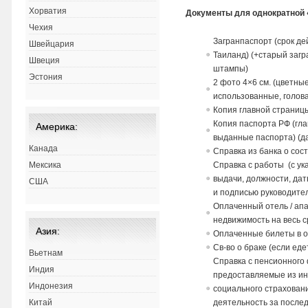
Хорватия
Документы для однократной 
Чехия
Загранпаспорт (срок де
Швейцария
Таиланд) (+старый загр
Швеция
штампы)
Эстония
2 фото 4×6 см. (цветные
использованные, голов
Копия главной страниц
Копия паспорта РФ (гл
Америка:
выданные паспорта) (да
Канада
Справка из банка о сос
Справка с работы (с у
Мексика
выдачи, должности, дат
США
и подписью руководите
Оплаченный отель / ап
недвижимость на весь с
Азия:
Оплаченные билеты в о
Св-во о браке (если едет
Вьетнам
Справка с пенсионного
Индия
предоставляемые из и
Индонезия
социального страховани
деятельность за послед
Китай