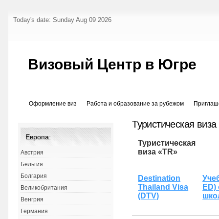
Today's date: Sunday Aug 09 2026
Визовый Центр в Югре
Оформление виз
Работа и образование за рубежом
Приглаш
Туристическая виза
Европа:
Туристическая
виза «TR»
Австрия
Бельгия
Болгария
Destination
Уче
Thailand Visa
ED)
Великобритания
(DTV)
шко
Венгрия
Германия