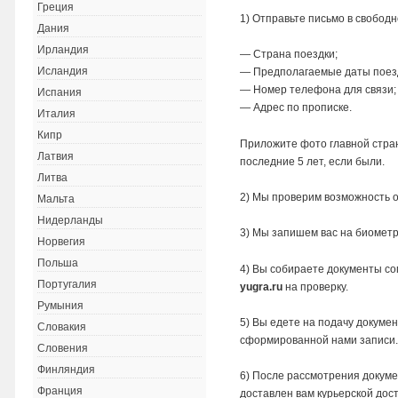
Греция
1) Отправьте письмо в свобод
Дания
Ирландия
— Страна поездки;
Исландия
— Предполагаемые даты поез
— Номер телефона для связи;
Испания
— Адрес по прописке.
Италия
Кипр
Приложите фото главной стра
Латвия
последние 5 лет, если были.
Литва
2) Мы проверим возможность 
Мальта
Нидерланды
3) Мы запишем вас на биомет
Норвегия
Польша
4) Вы собираете документы со
Португалия
yugra.ru
на проверку.
Румыния
5) Вы едете на подачу докумен
Словакия
сформированной нами записи
Словения
Финляндия
6) После рассмотрения докумен
Франция
доставлен вам курьерской дост