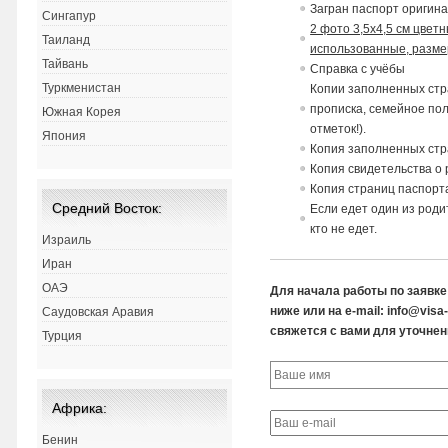
Загран паспорт оригин
Сингапур
2 фото 3,5х4,5 см цвет
Таиланд
использованные, размер
Тайвань
Справка с учёбы
Туркменистан
Копии заполненных стра
прописка, семейное по
Южная Корея
отметок!).
Япония
Копия заполненных стр
Копия свидетельства о 
Копия страниц паспорт
Средний Восток:
Если едет один из роди
кто не едет.
Израиль
Иран
ОАЭ
Для начала работы по заявк
ниже или на e-mail: info@vis
Саудовская Аравия
свяжется с вами для уточнен
Турция
Африка:
Бенин