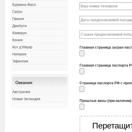
Буркина-Фасо
Габон
Гвинея
Джибути
Камерун
Кения
Кот д’Ивуар
Главная страница загран пас
Нигерия
Эфиопия
Главная страница паспорта 
Океания:
Страница паспорта РФ с про
Австралия
Новая Зеландия
Прошлые визы (при наличии)
Перетащит